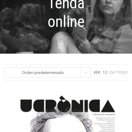
Tenda
online
Orden predeterminado
VER:
12
24
TODO