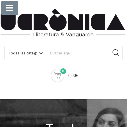
Saltar
al
contenido
0
0,00€