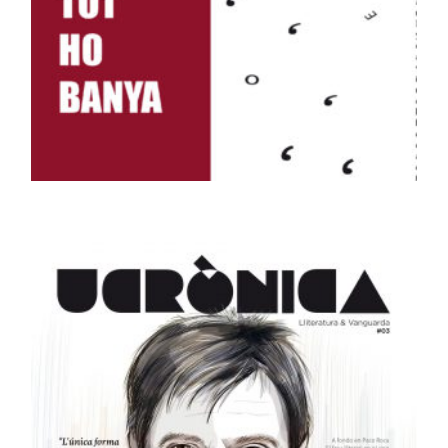
LLIBRES
La pluja que tot ho banya
15,00
€