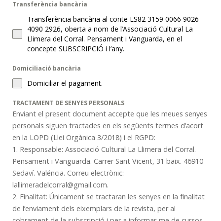
Transferència bancària
Transferència bancària al conte ES82 3159 0066 9026
4090 2926, oberta a nom de l’Associació Cultural La
Llimera del Corral. Pensament i Vanguarda, en el
concepte SUBSCRIPCIÓ i l’any.
Domiciliació bancària
Domiciliar el pagament.
TRACTAMENT DE SENYES PERSONALS
Enviant el present document accepte que les meues senyes
personals siguen tractades en els següents termes d’acort
en la LOPD (Llei Orgànica 3/2018) i el RGPD:
1. Responsable: Associació Cultural La Llimera del Corral.
Pensament i Vanguarda. Carrer Sant Vicent, 31 baix. 46910
Sedaví. Valéncia. Correu electrònic:
lallimeradelcorral@gmail.com.
2. Finalitat: Únicament se tractaran les senyes en la finalitat
de l’enviament dels eixemplars de la revista, per al
cobrament de la subscripció i per a informar-me de cursos