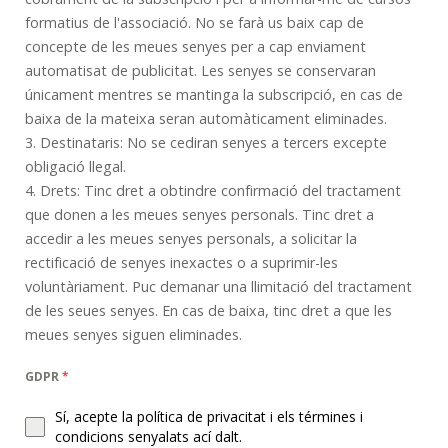
formatius de l'associació. No se farà us baix cap de
concepte de les meues senyes per a cap enviament
automatisat de publicitat. Les senyes se conservaran
únicament mentres se mantinga la subscripció, en cas de
baixa de la mateixa seran automàticament eliminades.
3. Destinataris: No se cediran senyes a tercers excepte
obligació llegal.
4. Drets: Tinc dret a obtindre confirmació del tractament
que donen a les meues senyes personals. Tinc dret a
accedir a les meues senyes personals, a solicitar la
rectificació de senyes inexactes o a suprimir-les
voluntàriament. Puc demanar una llimitació del tractament
de les seues senyes. En cas de baixa, tinc dret a que les
meues senyes siguen eliminades.
GDPR
*
Sí, acepte la política de privacitat i els términes i
condicions senyalats ací dalt.