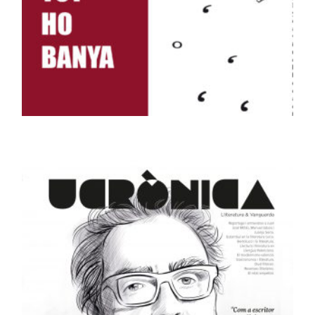
LLIBRES
La pluja que tot ho banya
15,00
€