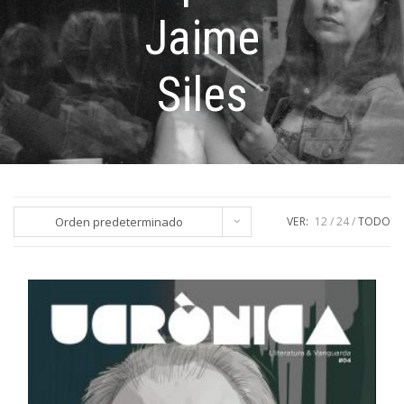
Jaime
Siles
Orden predeterminado
VER:
12
24
TODO