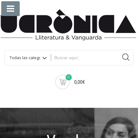
Saltar
al
contenido
0
0,00€